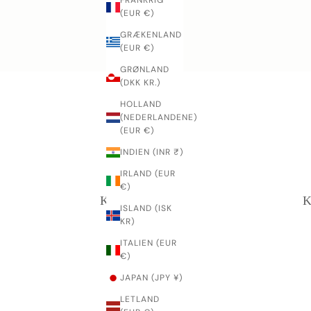
FRANKRIG
(EUR €)
GRÆKENLAND
(EUR €)
GRØNLAND
(DKK KR.)
HOLLAND
(NEDERLANDENE)
(EUR €)
INDIEN (INR ₹)
IRLAND (EUR
€)
Knivskinner
K
ISLAND (ISK
KR)
ITALIEN (EUR
€)
JAPAN (JPY ¥)
LETLAND