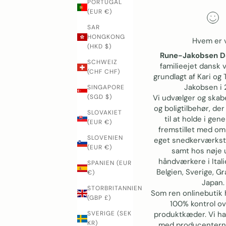
PORTUGAL
(EUR €)
SAR
HONGKONG
Hvem er 
(HKD $)
Rune-Jakobsen D
SCHWEIZ
familieejet dansk 
(CHF CHF)
grundlagt af Kari og
Jakobsen i 
SINGAPORE
Vi udvælger og skab
(SGD $)
og boligtilbehør, der
SLOVAKIET
til at holde i gen
(EUR €)
fremstillet med o
SLOVENIEN
eget snedkerværkst
(EUR €)
samt hos nøje 
håndværkere i Itali
SPANIEN (EUR
Belgien, Sverige, G
€)
Japan.
STORBRITANNIEN
Som ren onlinebutik h
(GBP £)
100% kontrol o
produktkæder. Vi ha
SVERIGE (SEK
KR)
med producentern