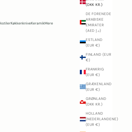
(DKK KR.)
DE FORENEDE
ARABISKE
kstiler
Køkkenknive
Keramik
Mere
EMIRATER
(AED د.إ)
ESTLAND
(EUR €)
FINLAND (EUR
€)
FRANKRIG
(EUR €)
GRÆKENLAND
(EUR €)
GRØNLAND
(DKK KR.)
HOLLAND
(NEDERLANDENE)
(EUR €)