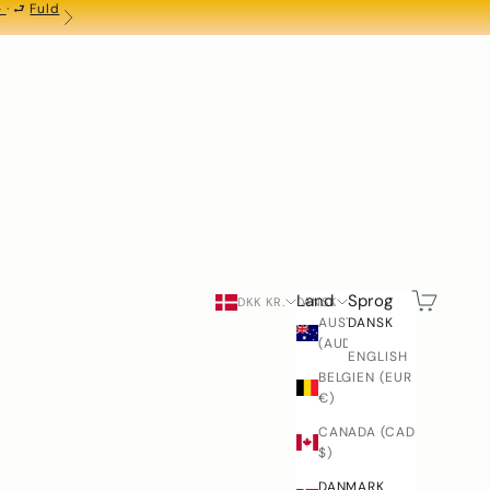
-
· ⮐
Fuld
NÆSTE
Søg
Indkøbskur
Land
Sprog
DKK KR.
DANSK
AUSTRALIEN
DANSK
(AUD $)
ENGLISH
BELGIEN (EUR
€)
CANADA (CAD
$)
DANMARK