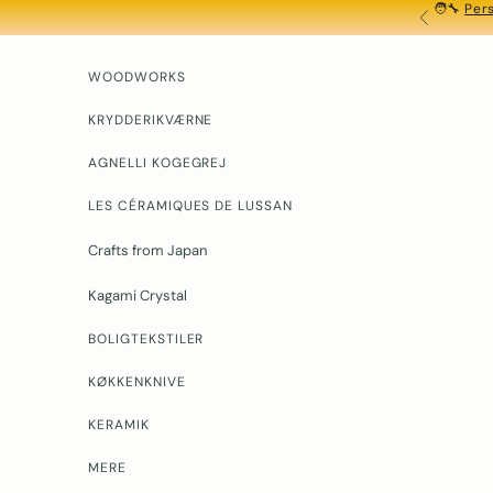
🧑‍🔧
Pers
Spring til indhold
FORRIGE
WOODWORKS
KRYDDERIKVÆRNE
AGNELLI KOGEGREJ
LES CÉRAMIQUES DE LUSSAN
Crafts from Japan
Kagami Crystal
BOLIGTEKSTILER
KØKKENKNIVE
KERAMIK
MERE