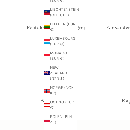
(EUR €)
LIECHTENSTEIN
(CHF CHF)
LITAUEN (EUR
Pentole Agnelli Kogegrej
Alexander
€)
LUXEMBOURG
(EUR €)
MONACO
(EUR €)
NEW
ZEALAND
(NZD $)
NORGE (NOK
KR)
Boligtekstiler
Kag
ØSTRIG (EUR
€)
POLEN (PLN
ZŁ)