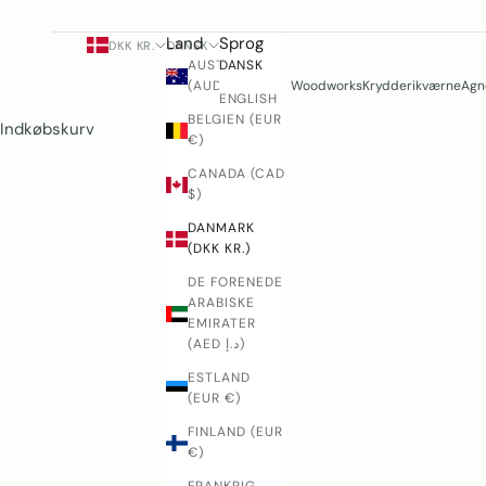
Land
Sprog
DKK KR.
DANSK
AUSTRALIEN
DANSK
(AUD $)
Woodworks
Krydderikværne
Agne
ENGLISH
BELGIEN (EUR
Indkøbskurv
€)
CANADA (CAD
$)
DANMARK
(DKK KR.)
DE FORENEDE
ARABISKE
EMIRATER
(AED د.إ)
ESTLAND
(EUR €)
FINLAND (EUR
€)