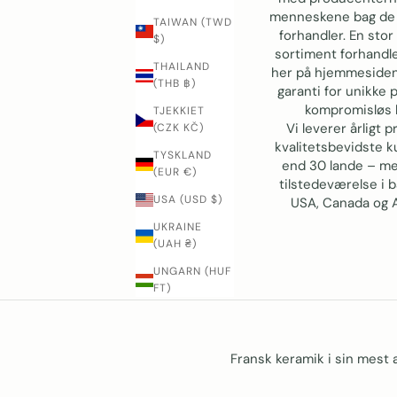
menneskene bag de 
TAIWAN (TWD
forhandler. En stor
$)
sortiment forhandle
THAILAND
her på hjemmesiden
(THB ฿)
garanti for unikke 
kompromisløs k
TJEKKIET
Vi leverer årligt p
(CZK KČ)
kvalitetsbevidste k
TYSKLAND
end 30 lande – m
(EUR €)
tilstedeværelse i 
USA (USD $)
USA, Canada og A
UKRAINE
(UAH ₴)
UNGARN (HUF
FT)
Fransk keramik i sin mest a