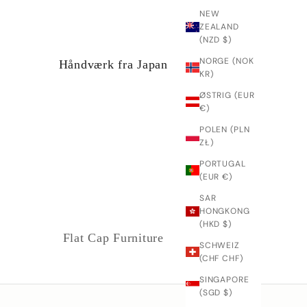
NEW
ZEALAND
(NZD $)
NORGE (NOK
Håndværk fra Japan
KR)
ØSTRIG (EUR
€)
POLEN (PLN
ZŁ)
PORTUGAL
(EUR €)
SAR
HONGKONG
(HKD $)
Flat Cap Furniture
SCHWEIZ
(CHF CHF)
SINGAPORE
(SGD $)