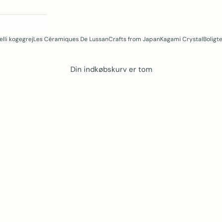
lli kogegrej
Les Céramiques De Lussan
Crafts from Japan
Kagami Crystal
Boligte
Din indkøbskurv er tom
Rune-Jakobsen Design
Crafted - Not produced