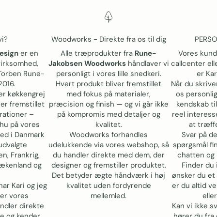
vi?
Woodworks - Direkte fra os til dig
PERSO
esign
er en
Alle træprodukter fra
Rune-
Vores kund
virksomhed,
Jakobsen Woodworks
håndlaver vi
callcenter el
 Torben Rune-
personligt i vores lille snedkeri.
er Kar
2016.
Hvert produkt bliver fremstillet
Når du skriver
er køkkengrej
med fokus på materialer,
os personli
 er fremstillet
præcision og finish — og vi går ikke
kendskab ti
erationer –
på kompromis med detaljer og
reel interess
mhu på vores
kvalitet.
at træffe
ed i Danmark
Woodworks forhandles
Svar på d
udvalgte
udelukkende via vores webshop, så
spørgsmål fin
en, Frankrig,
du handler direkte med dem, der
chatten og 
rækenland og
designer og fremstiller produktet.
Finder du i
Det betyder ægte håndværk i høj
ønsker du et 
ar Kari og jeg
kvalitet uden fordyrende
er du altid v
ver vores
mellemled.
eller
ndler direkte
Kan vi ikke 
e og kender
hører du fra 