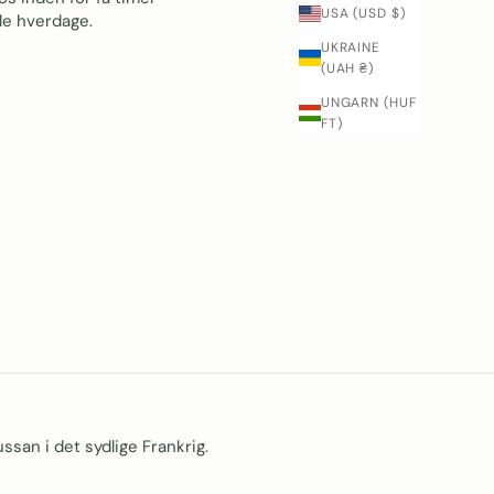
USA (USD $)
lle hverdage.
UKRAINE
(UAH ₴)
UNGARN (HUF
FT)
ssan i det sydlige Frankrig.