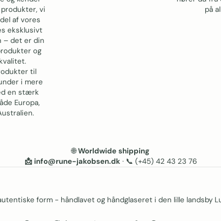
produkter, vi
på a
 del af vores
s eksklusivt
 – det er din
produkter og
valitet.
rodukter til
under i mere
ed en stærk
både Europa,
ustralien.
🌐
Worldwide shipping
📩 info@rune-jakobsen.dk
· 📞
(+45) 42 43 23 76
utentiske form - håndlavet og håndglaseret i den lille landsby Lu