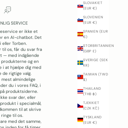
SLOVAKIET
(EUR €)
SLOVENIEN
NLIG SERVICE
(EUR €)
eservice er ikke et
SPANIEN (EUR
ler en AI-chatbot. Det
€)
i eller Torben.
STORBRITANNIEN
 til os, får du svar fra
(GBP £)
gt — med indgående
SVERIGE (SEK
l produkterne og en
KR)
e i at hjælpe dig med
 de rigtige valg.
TAIWAN (TWD
e mest almindelige
$)
der du i vores FAQ, i
THAILAND
på produktsiderne.
(THB ฿)
kke svar der, eller
produkt i specialmål,
TJEKKIET
(CZK KČ)
elkommen til at skrive
 ringe til os.
TYSKLAND
svare med det samme,
(EUR €)
os inden for få timer