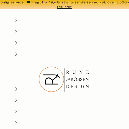
onlig service
· 🚚
Fragt fra 49,-
Gratis forsendelse ved køb over 2.500,
returret
Rune-Jakobsen Design